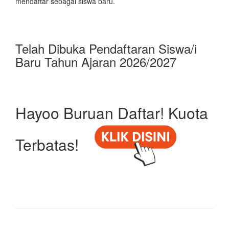
mendaftar sebagai siswa baru.
Telah Dibuka Pendaftaran Siswa/i
Baru Tahun Ajaran 2026/2027
Hayoo Buruan Daftar! Kuota
Terbatas!